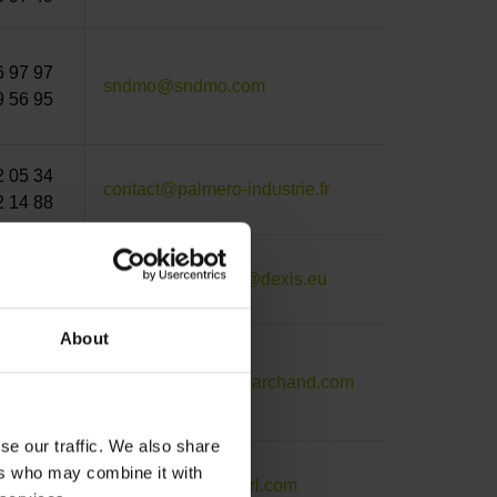
6 97 97
sndmo@sndmo.com
9 56 95
2 05 34
contact@palmero-industrie.fr
2 14 88
0 43 50
chenove.boutillon@dexis.eu
1 47 54
About
1 56 81
gruter@gruter-et-marchand.com
5 07 75
se our traffic. We also share
ers who may combine it with
4 43 10
contact@3axes-sarl.com