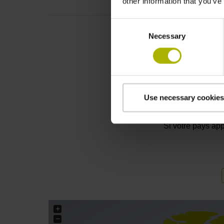
other information that you’ve
Consent
Necessary
Selection
C
Use necessary cookies
Pour obt
sélectionnez votr
Si votre pays app
+
−