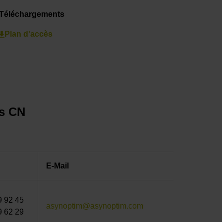
Téléchargements
Plan d'accès
éés CN
E-Mail
9 92 45
asynoptim@asynoptim.com
9 62 29