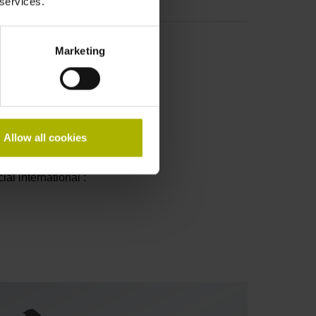
 services.
Marketing
de
Allow all cookies
s et SAV,
ent correspondant.
al international :