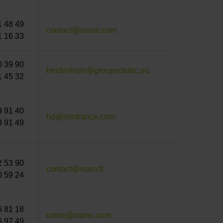
1 48 49
contact@araxe.com
1 16 33
0 39 90
heidenhain@groupedetec.eu
1 45 32
9 91 40
hd@lmofrance.com
9 91 49
2 53 90
contact@mam.fr
0 59 24
6 81 18
ratmo@ratmo.com ​​​​​​
6 97 49