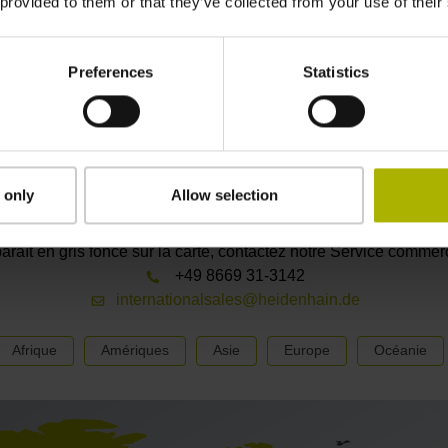
30800 SAINT GILLES
 provided to them or that they’ve collected from your use of their
Preferences
Statistics
onseil et assistance dans le mon
 only
Allow selection
enir les coordonnées de nos différentes antennes, commerciale
e pays / région sur la carte ci-dessous, ou cliquez sur le contin
araît en gris foncé sur la carte, contactez notre Service commerci
+49 8669 31-3142
internationalsales@heidenhain.de
Afrique
Amériques
Asie
Europe
Océanie