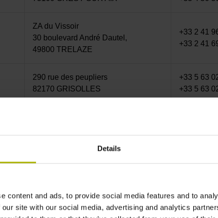
ZA du Vissoir
+33 2 41 9
30 boulevard André Dautel,
+33 2 41 6
49800 TRELAZE
290 rue des peupliers
+33 5 63 0
82170 GRISOLLES
+33 5 63 0
44 bis rue de Longvic,
+33 3 80 4
21304 CHENOVE
+33 3 80 5
Details
22-24, rue Lavoisier
+33 1 47 2
Techniparc Lavoisier
+33 1 47 2
92000 NANTERRE
e content and ads, to provide social media features and to analy
40 rue de la Saou
 our site with our social media, advertising and analytics partn
+33 9 67 2