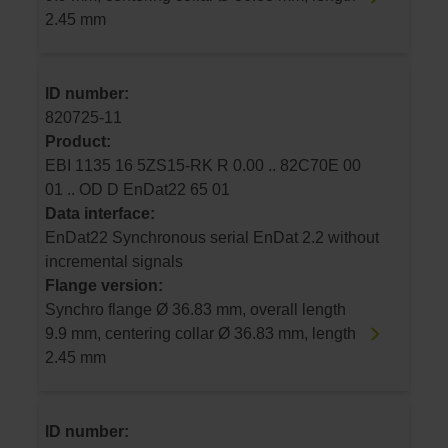
2.45 mm
ID number:
820725-11
Product:
EBI 1135 16 5ZS15-RK R 0.00 .. 82C70E 00
01 .. OD D EnDat22 65 01
Data interface:
EnDat22 Synchronous serial EnDat 2.2 without
incremental signals
Flange version:
Synchro flange Ø 36.83 mm, overall length
9.9 mm, centering collar Ø 36.83 mm, length
2.45 mm
ID number: