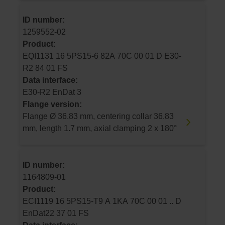
ID number:
1259552-02
Product:
EQI1131 16 5PS15-6 82A 70C 00 01 D E30-
R2 84 01 FS
Data interface:
E30-R2 EnDat 3
Flange version:
Flange Ø 36.83 mm, centering collar 36.83
mm, length 1.7 mm, axial clamping 2 x 180°
ID number:
1164809-01
Product:
ECI1119 16 5PS15-T9 A 1KA 70C 00 01 .. D
EnDat22 37 01 FS