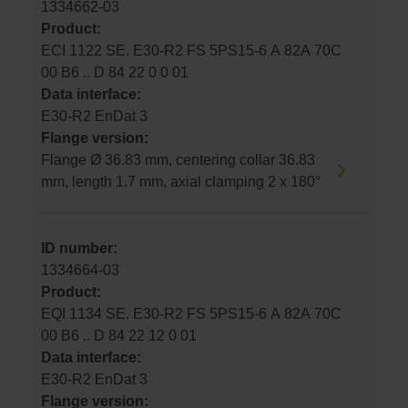
1334662-03
Product:
ECI 1122 SE. E30-R2 FS 5PS15-6 A 82A 70C
00 B6 .. D 84 22 0 0 01
Data interface:
E30-R2 EnDat 3
Flange version:
Flange Ø 36.83 mm, centering collar 36.83
mm, length 1.7 mm, axial clamping 2 x 180°
ID number:
1334664-03
Product:
EQI 1134 SE. E30-R2 FS 5PS15-6 A 82A 70C
00 B6 .. D 84 22 12 0 01
Data interface:
E30-R2 EnDat 3
Flange version: