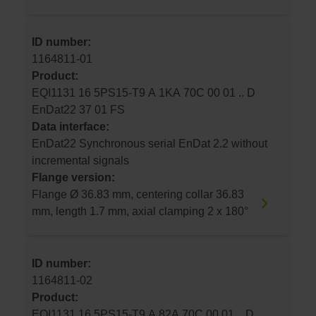
ID number:
1164811-01
Product:
EQI1131 16 5PS15-T9 A 1KA 70C 00 01 .. D
EnDat22 37 01 FS
Data interface:
EnDat22 Synchronous serial EnDat 2.2 without
incremental signals
Flange version:
Flange Ø 36.83 mm, centering collar 36.83
mm, length 1.7 mm, axial clamping 2 x 180°
ID number:
1164811-02
Product:
EQI1131 16 5PS15-T9 A 82A 70C 00 01 .. D