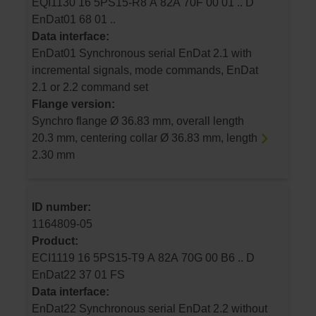
EQI1130 16 5PS15-R8 A 82A 70F 00 01 .. D
EnDat01 68 01 ..
Data interface:
EnDat01 Synchronous serial EnDat 2.1 with
incremental signals, mode commands, EnDat
2.1 or 2.2 command set
Flange version:
Synchro flange Ø 36.83 mm, overall length
20.3 mm, centering collar Ø 36.83 mm, length
2.30 mm
ID number:
1164809-05
Product:
ECI1119 16 5PS15-T9 A 82A 70G 00 B6 .. D
EnDat22 37 01 FS
Data interface:
EnDat22 Synchronous serial EnDat 2.2 without