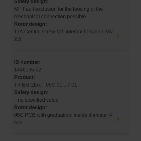
Safety design:
MF Fault exclusion for the loosing of the
mechanical connection possible
Rotor design:
11A Central screw M3, internal hexagon SW
2.5
ID number:
1446165-02
Product:
TK ExI 11xx .. 05C 01 .. 7 01
Safety design:
.. no specified value
Rotor design:
05C PCB with graduation, inside diameter 4
mm