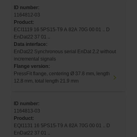
ID number:
1164812-03
Product:
ECI1119 16 5PS15-T9 A 82A 70G 00 01 .. D
EnDat22 37 01 ..
Data interface:
EnDat22 Synchronous serial EnDat 2.2 without
incremental signals
Flange version:
PressFit flange, centering Ø 37.8 mm, length
12.8 mm, total length 21.9 mm
ID number:
1164813-03
Product:
EQI1131 16 5PS15-T9 A 82A 70G 00 01 .. D
EnDat22 37 01 ..