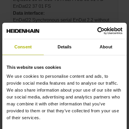
EnDat22 37 01 FS
Data interface:
EnDat22 Synchronous serial EnDat 2.2 without
incremental signals
Flange version:
Flange Ø 36.83 mm, centering collar 36.83
Consent
Details
About
mm, length 1.7 mm, axial clamping 2 x 180°
This website uses cookies
ID number:
1164812-02
We use cookies to personalise content and ads, to
Product:
provide social media features and to analyse our traffic.
ECI1119 16 5PS15-T9 A 82A 70F 00 01 .. D
We also share information about your use of our site with
EnDat22 37 01 ..
our social media, advertising and analytics partners who
Data interface:
may combine it with other information that you’ve
EnDat22 Synchronous serial EnDat 2.2 without
provided to them or that they’ve collected from your use
incremental signals
of their services.
Flange version: