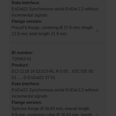
Data interface:
EnDat22 Synchronous serial EnDat 2.2 without
incremental signals
Flange version:
PressFit flange, centering Ø 37.8 mm, length
12.8 mm, total length 21.9 mm
ID number:
728563-01
Product:
ECI 1118 16 5ZS15-RL R 0.00 .. 82C70E 00
01 .. .. D EnDat22 37 01
Data interface:
EnDat22 Synchronous serial EnDat 2.2 without
incremental signals
Flange version:
Synchro flange Ø 36.83 mm, overall length
9.9 mm, centering collar Ø 36.83 mm, length