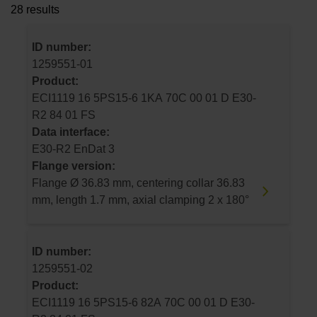
28 results
ID number:
1259551-01
Product:
ECI1119 16 5PS15-6 1KA 70C 00 01 D E30-
R2 84 01 FS
Data interface:
E30-R2 EnDat 3
Flange version:
Flange Ø 36.83 mm, centering collar 36.83
mm, length 1.7 mm, axial clamping 2 x 180°
ID number:
1259551-02
Product:
ECI1119 16 5PS15-6 82A 70C 00 01 D E30-