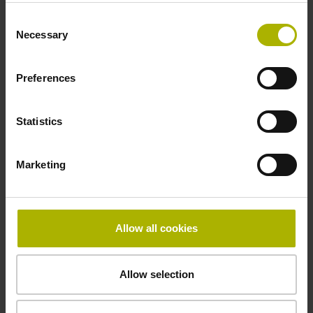
Synchro flange Ø 36.83 mm, overall length
Consent
20.3 mm, centering collar Ø 36.83 mm, length
Necessary
Selection
2.30 mm
Preferences
ID number:
1164813-02
Statistics
Product:
EQI1131 16 5PS15-T9 A 82A 70F 00 01 .. D
EnDat22 37 01 ..
Marketing
Data interface:
EnDat22 Synchronous serial EnDat 2.2 without
incremental signals
Flange version:
Allow all cookies
Synchro flange Ø 36.83 mm, overall length
20.3 mm, centering collar Ø 36.83 mm, length
Allow selection
2.30 mm