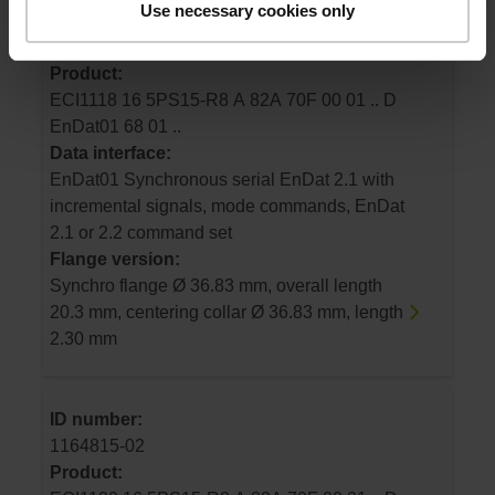
Use necessary cookies only
ID number:
1164814-02
Product:
ECI1118 16 5PS15-R8 A 82A 70F 00 01 .. D
EnDat01 68 01 ..
Data interface:
EnDat01 Synchronous serial EnDat 2.1 with
incremental signals, mode commands, EnDat
2.1 or 2.2 command set
Flange version:
Synchro flange Ø 36.83 mm, overall length
20.3 mm, centering collar Ø 36.83 mm, length
2.30 mm
ID number:
1164815-02
Product: