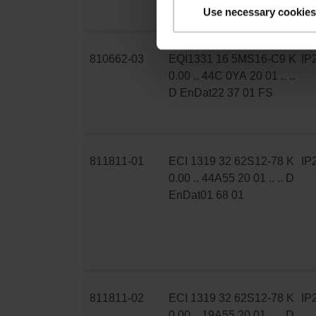
Use necessary cookies
810662-03
EQI1331 16 5MS16-C9 K
IP
0.00 .. 44C 0YA 20 01 .. ..
D EnDat22 37 01 FS
811811-01
ECI 1319 32 62S12-78 K
IP
0.00 .. 44A55 20 01 .. .. D
EnDat01 68 01
811811-02
ECI 1319 32 62S12-78 K
IP
0.00 .. 19A55 20 01 .. .. D