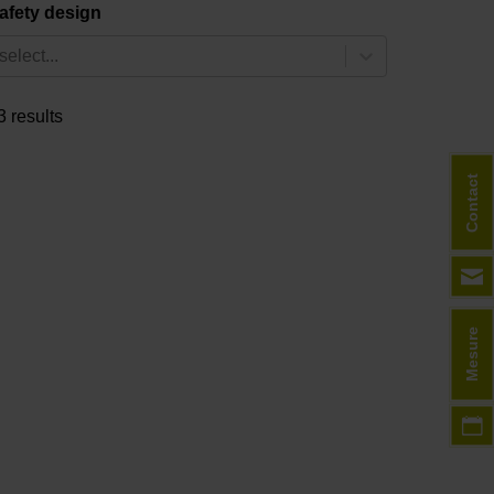
afety design
select...
3 results
Contact
Mesure