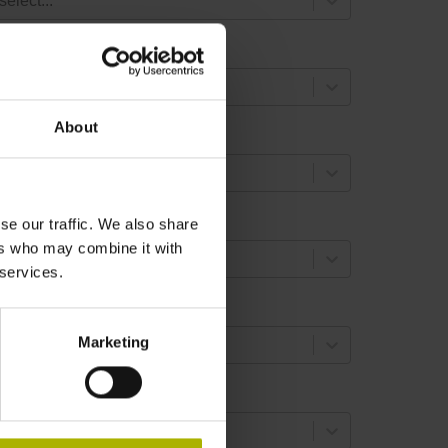
select...
lange version
select...
About
haft
select...
ine count
se our traffic. We also share
ers who may combine it with
select...
 services.
ositions per revolution
Marketing
select...
ifferentiable revolutions
select...