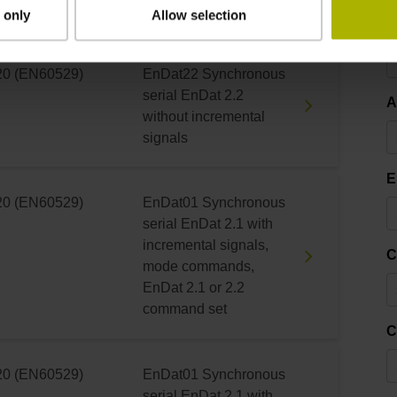
signals
 only
Allow selection
D
20 (EN60529)
EnDat22 Synchronous
serial EnDat 2.2
A
without incremental
signals
E
20 (EN60529)
EnDat01 Synchronous
serial EnDat 2.1 with
incremental signals,
C
mode commands,
EnDat 2.1 or 2.2
command set
C
20 (EN60529)
EnDat01 Synchronous
serial EnDat 2.1 with