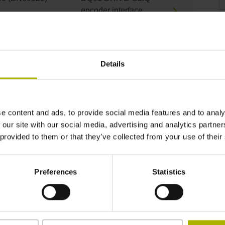
encoder interface
DQ01
F
20 (EN60529)
DQ01 DRIVE-CLiQ
Details
S
encoder interface
DQ01
L
e content and ads, to provide social media features and to analy
20 (EN60529)
EnDat22 Synchronous
 our site with our social media, advertising and analytics partn
serial EnDat 2.2
 provided to them or that they’ve collected from your use of their
without incremental
P
signals
Preferences
Statistics
20 (EN60529)
EnDat22 Synchronous
D
serial EnDat 2.2
without incremental