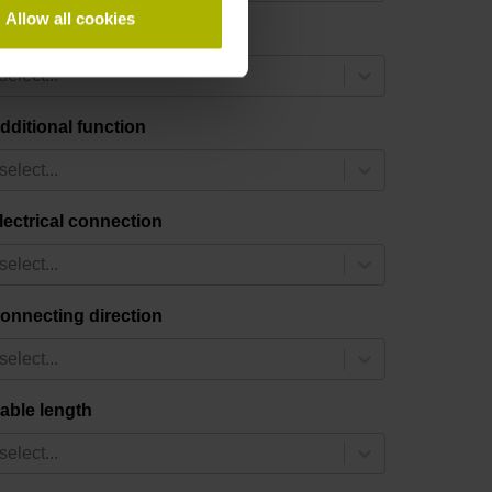
Allow all cookies
ata interface
select...
dditional function
select...
lectrical connection
select...
onnecting direction
select...
able length
select...