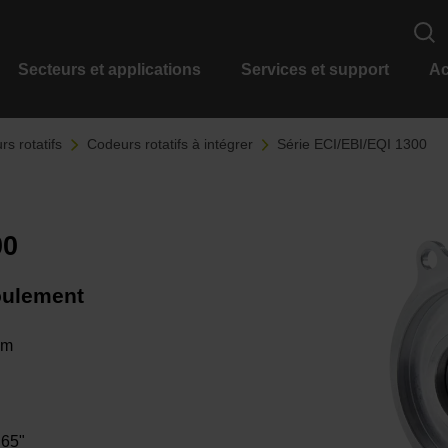
Secteurs et applications
Services et support
Ac
s rotatifs
Codeurs rotatifs à intégrer
Série ECI/EBI/EQI 1300
00
roulement
mm
 65"