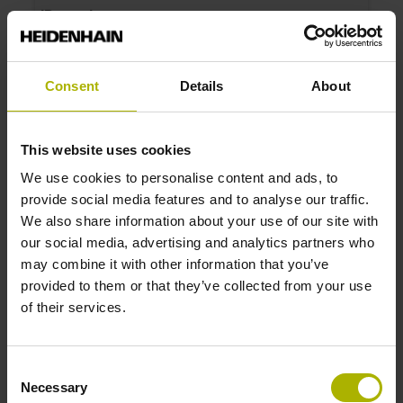
ID number:
1300303-03
Product:
Linear scale LIF 401R 120 G0 3.0 ML/2 .. OK
Consent
Details
About
01 0009
Measuring length:
120 mm
This website uses cookies
Accuracy grade:
We use cookies to personalise content and ads, to
3 µm
provide social media features and to analyse our traffic.
We also share information about your use of our site with
our social media, advertising and analytics partners who
ID number:
may combine it with other information that you’ve
1300303-04
provided to them or that they’ve collected from your use
Product:
of their services.
Linear scale LIF 401R 220 G0 3.0 ML/2 .. OK
01 0009
Measuring length:
Consent
220 mm
Necessary
Selection