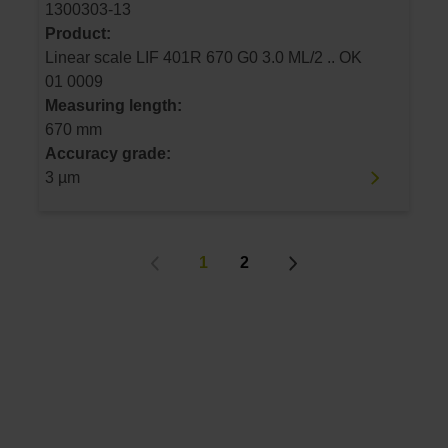
1300303-13
Product:
Linear scale LIF 401R 670 G0 3.0 ML/2 .. OK
01 0009
Measuring length:
670 mm
Accuracy grade:
3 µm
1
2