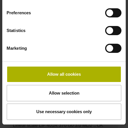
Accuracy grade:
3 µm
Preferences
ID number:
Statistics
1300303-06
Product:
Marketing
Linear scale LIF 401R 320 G0 3.0 ML/2 .. OK
01 0009
Measuring length:
320 mm
Allow all cookies
Accuracy grade:
3 µm
Allow selection
ID number:
1300303-07
Use necessary cookies only
Product:
Linear scale LIF 401R 370 G0 3.0 ML/2 .. OK