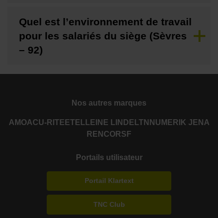
Quel est l’environnement de travail
pour les salariés du siège (Sèvres
– 92)
Nos autres marques
AMO
ACU-RITE
ETEL
LEINE LINDE
LTN
NUMERIK JENA
RENCO
RSF
Portails utilisateur
Portail Klartext
TNC Club