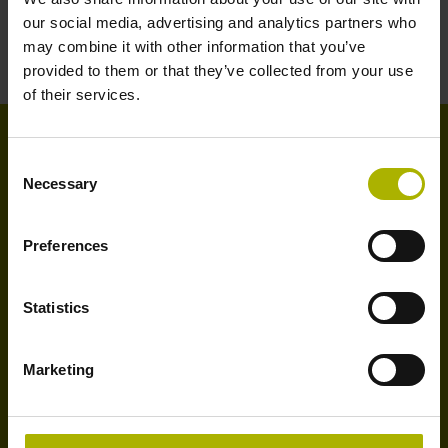
rotatifs aux logiciels de digitalisation de l’atelier, en
our social media, advertising and analytics partners who
passant par les commandes numériques.
may combine it with other information that you’ve
provided to them or that they’ve collected from your use
of their services.
HEIDENHAIN France en chiffres
Consent
Necessary
Selection
Preferences
Statistics
1978
Marketing