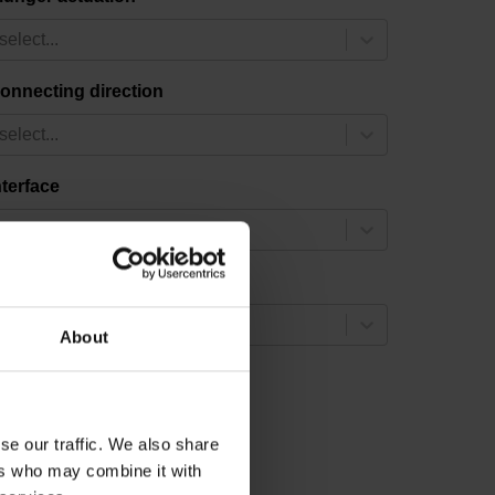
select...
onnecting direction
select...
nterface
select...
utput signal
select...
About
2 results
se our traffic. We also share
ers who may combine it with