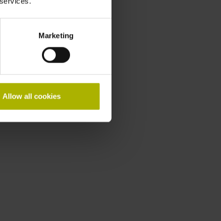
 services.
Marketing
Allow all cookies