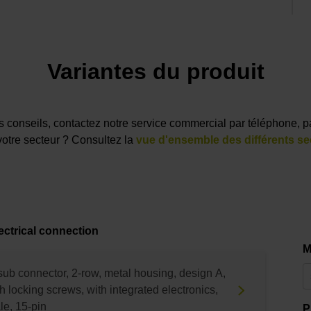
Variantes du produit
des conseils, contactez notre service commercial par téléphone, p
votre secteur ? Consultez la
vue d'ensemble des différents se
ectrical connection
M
sub connector, 2-row, metal housing, design A,
h locking screws, with integrated electronics,
le, 15-pin
P