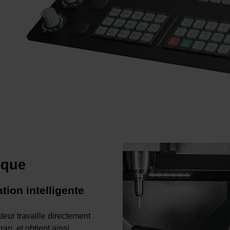
ique
ion intelligente
teur travaille directement
ran, et obtient ainsi