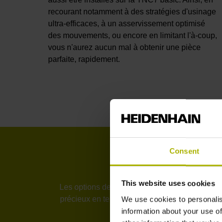
recourant notamment à des stratégies d'usinage
ultra-efficaces, à un asservissement optimisé
des mouvements, ou encore en limitant l'à-coup,
vous n'aurez aucun mal à obtenir une pièce
parfaite, rapidement.
Consent
Une p
This website uses cookies
Les options de dégauchissage 6D de la nouvel
précieux en termes de temps, et donc en énerg
We use cookies to personalis
processus et 
information about your use of