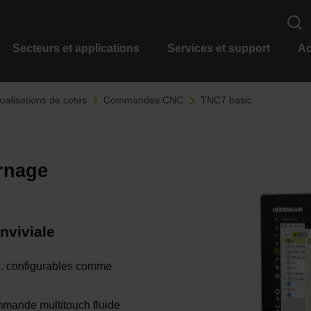
Secteurs et applications
Services et support
Ac
alisations de cotes
Commandes CNC
TNC7 basic
rnage
nviviale
x. configurables comme
mmande multitouch fluide