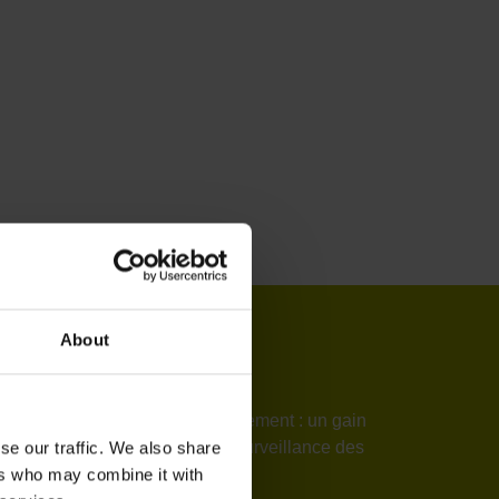
About
a TNC7
rage jusqu’à 5 fois plus rapidement : un gain
imulation, mais aussi pour la surveillance des
se our traffic. We also share
chines-outils.
ers who may combine it with