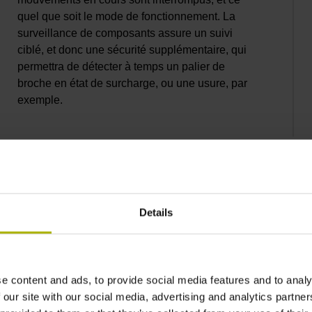
quel que soit le mode de fonctionnement. La
surveillance de composants assure un suivi
ciblé, et donc une sécurité supplémentaire, qui
permettra de détecter à temps un palier de
broche en état de surcharge, ou une usure, par
exemple.
Details
roduction plus durable grâce à l
le TNC7 permettent de mesurer des pièces et des moyens de ser
ie aussi. La TNC7 propose un grand nombre d’options pour la s
e content and ads, to provide social media features and to analy
des composants, ce qui permet de gagner en fiabilité sur les ma
 our site with our social media, advertising and analytics partn