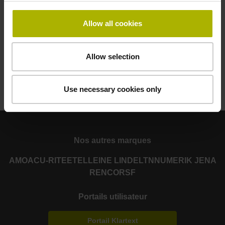
Service commercial
+33 1 41 14 30 00
Allow all cookies
info@heidenhain.fr
Allow selection
Accéder directement à l'événement numérique
Use necessary cookies only
Nos autres marques
AMO
ACU-RITE
ETEL
LEINE LINDE
LTN
NUMERIK JENA
RENCO
RSF
Portails utilisateur
Portail Klartext