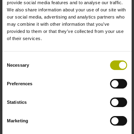
provide social media features and to analyse our traffic.
Réduisez le câblage avec EnDat 3, la nouvelle
We also share information about your use of our site with
génération d'interfaces pour systèmes de mesure.
our social media, advertising and analytics partners who
Profitez également d'options de diagnostic
may combine it with other information that you’ve
complètes pour plus de sécurité et de fiabilité de vos
provided to them or that they’ve collected from your use
installations et systèmes.
of their services.
Utilisez des solutions personnalisables, comme les
systèmes de mesure LIK ultra-compacts de
Consent
NUMERIK JENA, les systèmes de mesure angulaire
Necessary
Selection
et linéaire modulaires de RSF ou les solutions à
bande flexibles d'AMO, pour une intégration parfaite
Preferences
dans vos applications hautement spécialisées.
Statistics
Accéder directement à l'événement numérique
Marketing
Contact – Conseils et ventes