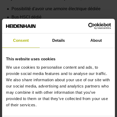
Possibilité d'avoir une armoire électrique dédiée
Bus HSCI dédié
6 axes PLC activés par défaut
Facilité de connexion à un système de commande
Consent
Details
About
de supervision par :
TCP/IP
This website uses cookies
PROFIBUS / PROFINET
We use cookies to personalise content and ads, to
Sécurité fonctionnelle (FS) disponible
provide social media features and to analyse our traffic.
We also share information about your use of our site with
our social media, advertising and analytics partners who
may combine it with other information that you’ve
Pour faciliter l'utilisation du PNC 610, HEIDENHAIN
provided to them or that they’ve collected from your use
propose un programme PLC de base, dédié. Si le
of their services.
code de ce programme a été entièrement rédigé en
anglais, l'interface utilisateur est quant à elle déjà