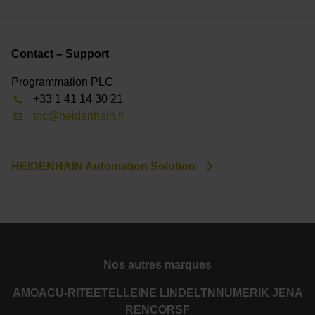
Contact – Support
Programmation PLC
+33 1 41 14 30 21
tnc@heidenhain.fr
HEIDENHAIN Automation Solution
Nos autres marques
AMO
ACU-RITE
ETEL
LEINE LINDE
LTN
NUMERIK JENA
RENCO
RSF