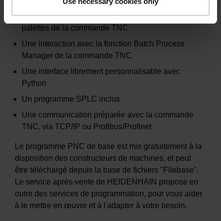
d'outils pour PC connus
Use necessary cookies only
Une interaction avec les fonctions de gestion des
palettes de la commande TNC
Une interaction avec la fonction Batch Process
Manager de la commande TNC
Une interface librement personnalisable avec
Python
Un programme SPLC inclus
Une communication préparée avec la commande
TNC, via TCP/IP ou Profibus/Profinet
Le programme PNC de base est mis gratuitement à la
disposition des constructeurs de machines, et peut
être téléchargé depuis la base de fichiers "Filebase".
Le service après-vente de HEIDENHAIN propose en
outre des services de programmation, pour vous aider
à le mettre en œuvre et à l'adapter à votre besoin.