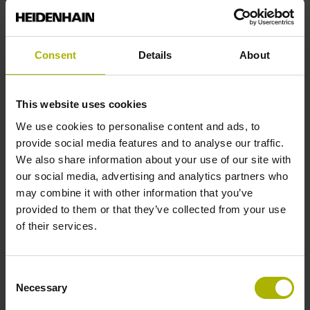
Programmation/Configuration système
Nouveautés du logiciel HEIDENHAIN pour PC
TNCopt
Consent
Details
About
Système de mesure de référence RVM 400
Grâce à ces
workshops personnalisés
,
This website uses cookies
HEIDENHAIN vous fournit une assistance dans un
We use cookies to personalise content and ads, to
grand nombre de domaines. Vous avez besoin d'une
provide social media features and to analyse our traffic.
aide ciblée pour lancer de nouveaux projets ? Vous
We also share information about your use of our site with
aimeriez qualifier vos collaborateurs pour un certain
our social media, advertising and analytics partners who
type de tâches ? Ou bien vous souhaitez enseigner à
may combine it with other information that you’ve
de nouveaux collaborateurs comment travailler avec
provided to them or that they’ve collected from your use
des solutions HEIDENHAIN ?
of their services.
Décrivez-nous simplement vos besoins. Notre équipe
du Service client HEIDENHAIN se charge quant à elle
Consent
de mettre au point un programme sur mesure, ciblé,
Necessary
Selection
efficace, pratique, adapté à vos besoins, et qui puisse