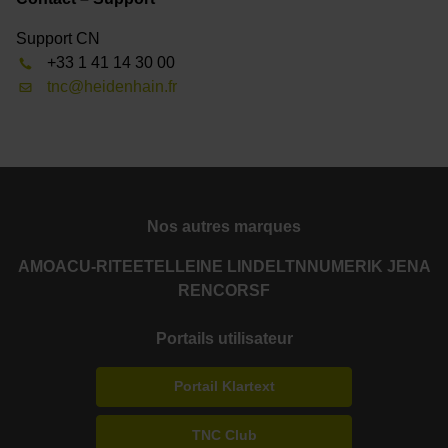
Support CN
+33 1 41 14 30 00
tnc@heidenhain.fr
Nos autres marques
AMO
ACU-RITE
ETEL
LEINE LINDE
LTN
NUMERIK JENA
RENCO
RSF
Portails utilisateur
Portail Klartext
TNC Club