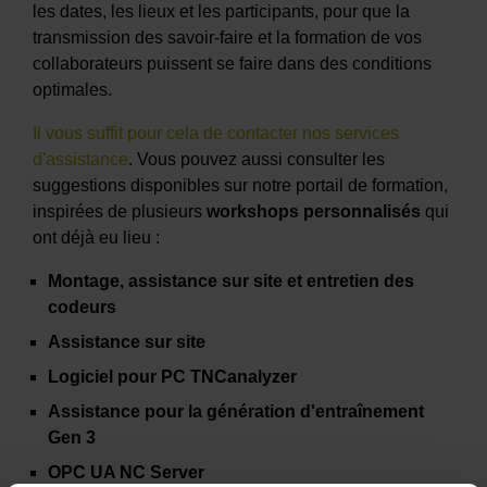
les dates, les lieux et les participants, pour que la
transmission des savoir-faire et la formation de vos
collaborateurs puissent se faire dans des conditions
optimales.
Il vous suffit pour cela de contacter nos services
d'assistance
. Vous pouvez aussi consulter les
suggestions disponibles sur notre portail de formation,
inspirées de plusieurs
workshops personnalisés
qui
ont déjà eu lieu :
Montage, assistance sur site et entretien des
codeurs
Assistance sur site
Logiciel pour PC TNCanalyzer
Assistance pour la génération d'entraînement
Gen 3
OPC UA NC Server