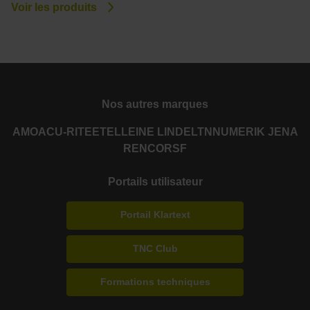
Voir les produits
Nos autres marques
AMO
ACU-RITE
ETEL
LEINE LINDE
LTN
NUMERIK JENA
RENCO
RSF
Portails utilisateur
Portail Klartext
TNC Club
Formations techniques