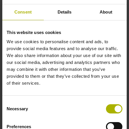
produit des outils et des moules. En matière d’achats
de machines, en revanche, les rôles sont inversés
Consent
Details
About
puisque c’est Hermesmeyer & Greweling qui, en tant
que spécialiste du fraisage et du tournage à
commande numérique, va se fournir dans le secteur
This website uses cookies
automobile, en rachetant des machines d’occasion
We use cookies to personalise content and ads, to
qu’il rééquipe ensuite à ses propres fins, avec l’aide
provide social media features and to analyse our traffic.
de HEIDENHAIN.
We also share information about your use of our site with
20 ans durant, Daimler a exploité quatre fraiseuses à
our social media, advertising and analytics partners who
portique Droop+Rein qui, au bout de 20 ans de bons
may combine it with other information that you’ve
et loyaux services, auraient normalement dû finir à la
provided to them or that they’ve collected from your use
casse. Mais l'entreprise Hermesmeyer & Greweling en
of their services.
a décidé autrement, en choisissant de rapatrier ces
machines fiables et robustes sur son site de
Consent
Marienfeld (Westphalie, Allemagne), et de leur faire
Necessary
Selection
subir à un rétrofit complet.
Les techniciens de Hermesmeyer & Greweling se sont
Preferences
eux-mêmes chargés de la partie mécanique, avec