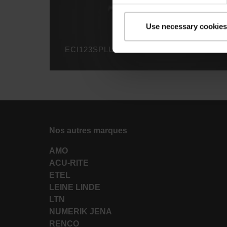
Use necessary cookies
ECI123SPLUS EN
Nos autres marques
AMO
ACU-RITE
ETEL
LEINE LINDE
LTN
NUMERIK JENA
RENCO