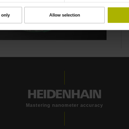
 only
Allow selection
Mastering nanometer accuracy