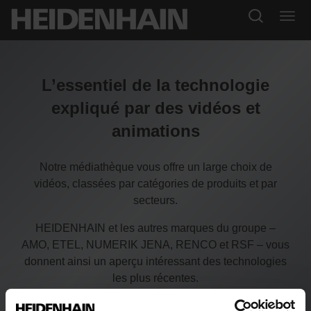
L’essentiel de la technologie
expliqué par des vidéos et
animations
Notre médiathèque vous offre un large choix de
vidéos, classées par catégories de produits et par
secteurs.
HEIDENHAIN et les autres marques du groupe –
AMO, ETEL, NUMERIK JENA, RENCO et RSF – vous
donnent ainsi un aperçu intéressant des technologies
les plus récentes.