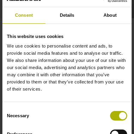
Consent
Details
About
CNC PILOT 640: simultaneous
This website uses cookies
turning of complex geometries |
We use cookies to personalise content and ads, to
HEIDENHAIN
provide social media features and to analyse our traffic.
We also share information about your use of our site with
our social media, advertising and analytics partners who
may combine it with other information that you’ve
provided to them or that they’ve collected from your use
of their services.
Consent
Necessary
Selection
CNC PILOT 640: SIMULTANEOUS TURNING OF HIGHLY COMPLEX GEOMETRIES