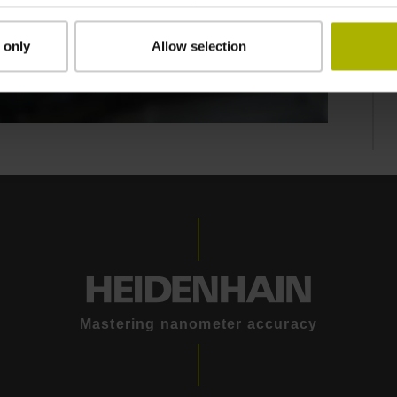
 only
Allow selection
Mastering nanometer accuracy