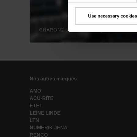
Use necessary cookies
CHARON2 HD AND Z3TM | ETEL
Nos autres marques
AMO
ACU-RITE
ETEL
LEINE LINDE
LTN
NUMERIK JENA
RENCO