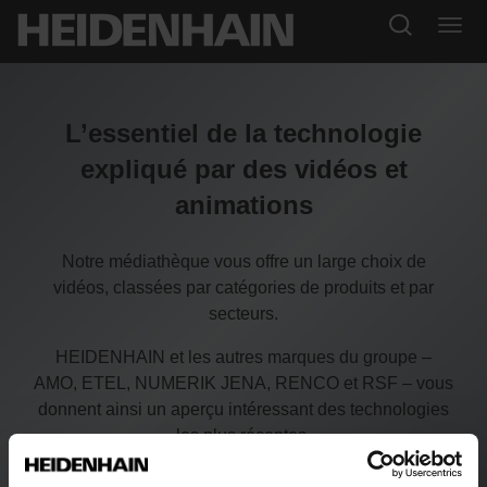
L’essentiel de la technologie
expliqué par des vidéos et
animations
Notre médiathèque vous offre un large choix de
vidéos, classées par catégories de produits et par
secteurs.
HEIDENHAIN et les autres marques du groupe –
AMO, ETEL, NUMERIK JENA, RENCO et RSF – vous
donnent ainsi un aperçu intéressant des technologies
les plus récentes.