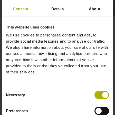
Consent
Details
About
Robotics: precise positioning of
This website uses cookies
articulated robots | HEIDENHAIN
We use cookies to personalise content and ads, to
provide social media features and to analyse our traffic.
We also share information about your use of our site with
our social media, advertising and analytics partners who
may combine it with other information that you’ve
provided to them or that they’ve collected from your use
of their services.
Consent
SECONDARY ENCODERS: MOVE ARTICULATED ROBOTS VERY PRECISELY
Necessary
Selection
Preferences