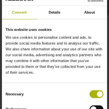
Consent
Details
About
TNC 640: intuitive operation
This website uses cookies
makes you productive quickly |
We use cookies to personalise content and ads, to
HEIDENHAIN
provide social media features and to analyse our traffic.
We also share information about your use of our site with
our social media, advertising and analytics partners who
may combine it with other information that you’ve
provided to them or that they’ve collected from your use
of their services.
Consent
Necessary
Selection
TNC 640: REACHING YOUR GOAL QUICKLY THROUGH INTUITIVE OPERATION