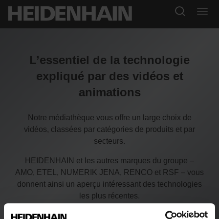
L’essentiel de la technologie
expliqué par des vidéos et
animations
Notre médiathèque vous offre un large choix de
vidéos, classées par catégories de produits et par
secteurs.
HEIDENHAIN et les autres marques du groupe –
AMO, ETEL, NUMERIK JENA, RENCO et RSF – vous
donnent ainsi un aperçu intéressant des technologies
les plus récentes.