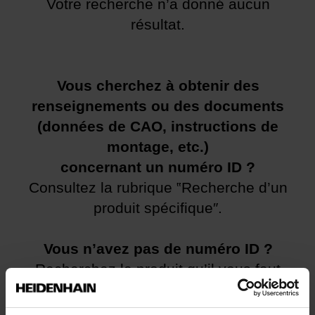
Votre recherche n’a donné aucun
résultat.
Vous cherchez à obtenir des
renseignements ou des documents
(données de CAO, instructions de
montage, etc.)
concernant un numéro ID ?
Consultez la rubrique ‟Recherche d’un
produit spécifique″.
Vous n’avez pas de numéro ID ?
Recherchez le produit qu’il vous faut
dans le menu
Produits
, sinon
contactez-
nous
.