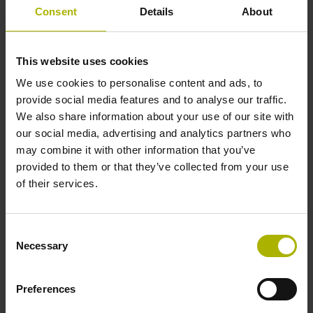
Consent
Details
About
Vous retrouverez les logiciels, et la
documentation relative à votre
This website uses cookies
logiciel, dans notre
Base de fichiers
.
We use cookies to personalise content and ads, to
provide social media features and to analyse our traffic.
We also share information about your use of our site with
Contact - Service commercial
our social media, advertising and analytics partners who
may combine it with other information that you’ve
Conseils et ventes
provided to them or that they’ve collected from your use
+33 (0)1 41 14 30 00
of their services.
info@heidenhain.fr
Consent
Contact - Services et support
Necessary
Selection
Service après-vente
Preferences
+33 (0)1 41 14 30 00
sav@heidenhain.fr