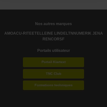
Nos autres marques
AMO
ACU-RITE
ETEL
LEINE LINDE
LTN
NUMERIK JENA
RENCO
RSF
Portails utilisateur
Portail Klartext
TNC Club
Formations techniques